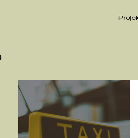
Proje
e