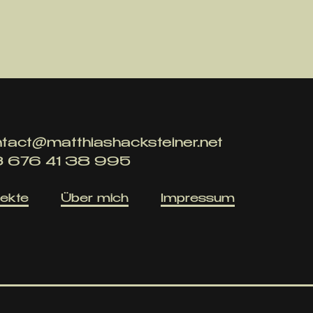
tact@matthiashacksteiner.net
3 676 41 38 995
jekte
Über mich
Impressum