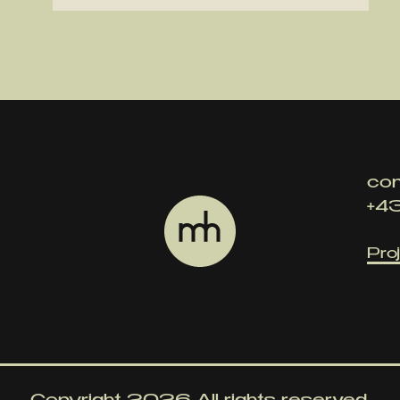
con
+4
Pro