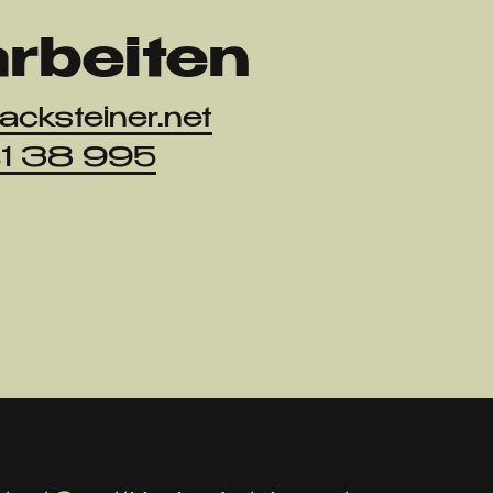
rbeiten
cksteiner.net
41 38 995